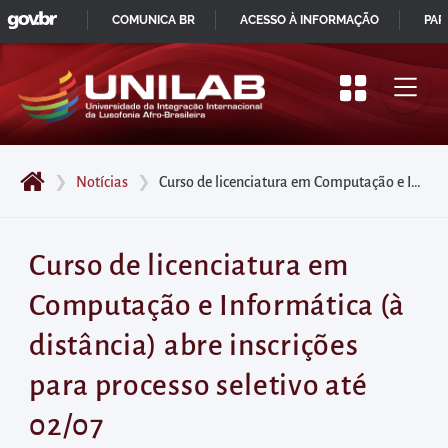
GOVBR
Pular
COMUNICA BR
ACESSO À INFORMAÇÃO
PAR
para
IR
o
PARA
início
O
do
CONTEÚDO
conteúdo
❯
Notícias
❯
Curso de licenciatura em Computação e Informática (à distância) abre inscrições para processo seletivo até 02/07
principal
da
página
Curso de licenciatura em
Acessar
Computação e Informática (à
diretamente
o
distância) abre inscrições
menu
para processo seletivo até
principal
Acessar
02/07