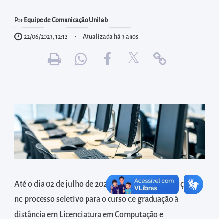
diretamente
à
Por
Equipe de Comunicação Unilab
área
22/06/2023, 12:12
Atualizada há 3 anos
para
realizar
buscas
internas
Acessar
diretamente
as
informações
postas
no
rodapé
Até o dia 02 de julho de 2023, estão abertas inscrições
no processo seletivo para o curso de graduação à
distância em Licenciatura em Computação e