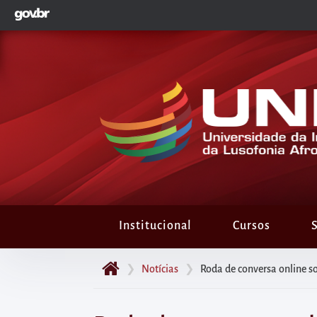
GOVBR
Pular
para
o
início
do
conteúdo
principal
da
página
Acessar
diretamente
Institucional
Cursos
S
o
menu
❯
Notícias
❯
Roda de conversa online s
principal
Acessar