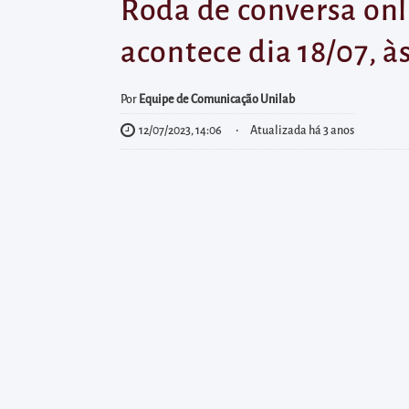
diretamente
Roda de conversa onl
à
acontece dia 18/07, à
área
para
Por
Equipe de Comunicação Unilab
realizar
12/07/2023, 14:06
Atualizada há 3 anos
buscas
internas
Acessar
diretamente
as
informações
postas
no
rodapé