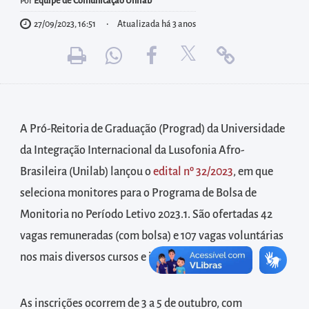
diretamente
Por
Equipe de Comunicação Unilab
à
27/09/2023, 16:51
Atualizada há 3 anos
área
para
realizar
buscas
internas
A Pró-Reitoria de Graduação (Prograd) da Universidade
Acessar
da Integração Internacional da Lusofonia Afro-
diretamente
Brasileira (Unilab) lançou o
edital nº 32/2023
, em que
as
seleciona monitores para o Programa de Bolsa de
informações
Monitoria no Período Letivo 2023.1. São ofertadas 42
postas
vagas remuneradas (com bolsa) e 107 vagas voluntárias
no
nos mais diversos cursos e institutos.
rodapé
As inscrições ocorrem de 3 a 5 de outubro, com