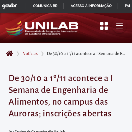
GOVBR
Pular
COMUNICA BR
ACESSO À INFORMAÇÃO
PAR
para
IR
o
PARA
início
O
do
CONTEÚDO
conteúdo
❯
Notícias
❯
De 30/10 a 1º/11 acontece a I Semana de Engenharia de Alimentos, no campus das Auroras; inscrições abertas
principal
da
página
De 30/10 a 1º/11 acontece a I
Acessar
Semana de Engenharia de
diretamente
o
Alimentos, no campus das
menu
Auroras; inscrições abertas
principal
Acessar