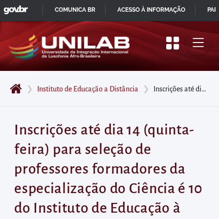
GOVBR
Pular
COMUNICA BR
ACESSO À INFORMAÇÃO
PAR
para
IR
o
PARA
início
O
do
CONTEÚDO
conteúdo
❯
Instituto de Educação a Distância
❯
Inscrições até dia 14 (quinta-feira) para seleção de professores formadores da especialização do Ciência é 10 do Instituto de Educação à Distância – Edital nº 10/23
principal
da
página
Inscrições até dia 14 (quinta-
Acessar
feira) para seleção de
diretamente
o
professores formadores da
menu
especialização do Ciência é 10
principal
Acessar
do Instituto de Educação à