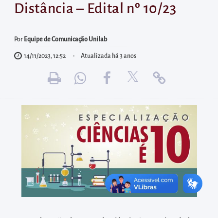
diretamente
Distância – Edital nº 10/23
à
área
Por
Equipe de Comunicação Unilab
para
realizar
14/11/2023, 12:52
Atualizada há 3 anos
buscas
internas
Acessar
diretamente
as
informações
postas
no
rodapé