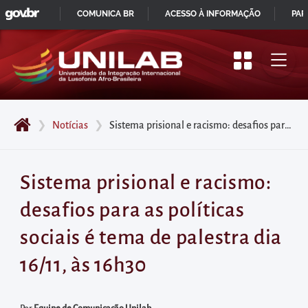
GOVBR
Pular
COMUNICA BR
ACESSO À INFORMAÇÃO
PAR
para
IR
o
PARA
início
O
do
CONTEÚDO
conteúdo
❯
Notícias
❯
Sistema prisional e racismo: desafios para as políticas sociais é tema de palestra dia 16/11, às 16h30
principal
da
página
Sistema prisional e racismo:
Acessar
desafios para as políticas
diretamente
o
sociais é tema de palestra dia
menu
16/11, às 16h30
principal
Acessar