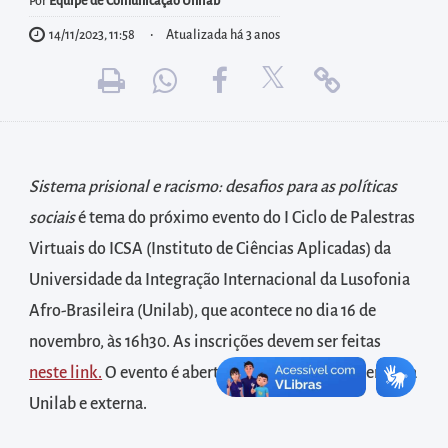
diretamente
Por
Equipe de Comunicação Unilab
à
14/11/2023, 11:58
Atualizada há 3 anos
área
para
realizar
buscas
internas
Sistema prisional e racismo: desafios para as políticas
Acessar
sociais
é tema do próximo evento do I Ciclo de Palestras
diretamente
Virtuais do ICSA (Instituto de Ciências Aplicadas) da
as
Universidade da Integração Internacional da Lusofonia
informações
Afro-Brasileira (Unilab), que acontece no dia 16 de
postas
novembro, às 16h30. As inscrições devem ser feitas
no
neste link.
O evento é aberto às comunidades interna da
rodapé
Unilab e externa.