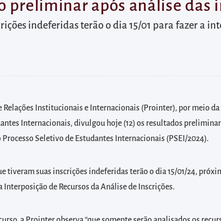
 preliminar após análise das i
ições indeferidas terão o dia 15/01 para fazer a in
e Relações Institucionais e Internacionais (Prointer), por meio da
antes Internacionais, divulgou hoje (12) os resultados preliminar
o Processo Seletivo de Estudantes Internacionais (PSEI/2024).
e tiveram suas inscrições indeferidas terão o dia 15/01/24, próx
 a Interposição de Recursos da Análise de Inscrições.
curso, a Prointer observa “que somente serão analisados os recur