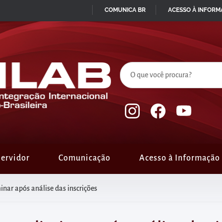
COMUNICA BR
ACESSO À INFOR
IR
PARA
O
CONTEÚDO
ervidor
Comunicação
Acesso à Informação
inar após análise das inscrições