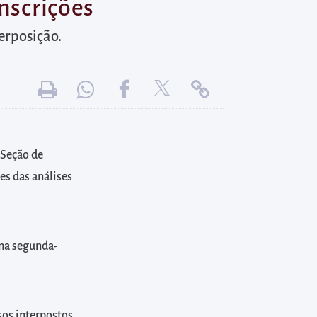
nscrições
terposição.
 Seção de
es das análises
ima segunda-
sos interpostos