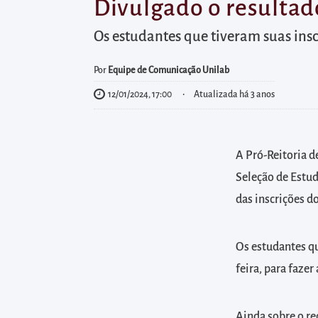
diretamente
Divulgado o resultado
à
Os estudantes que tiveram suas inscr
área
para
Por
Equipe de Comunicação Unilab
realizar
12/01/2024, 17:00
Atualizada há 3 anos
buscas
internas
Acessar
A Pró-Reitoria d
diretamente
Seleção de Estud
as
das inscrições d
informações
postas
no
Os estudantes qu
rodapé
feira, para fazer
Ainda sobre o re