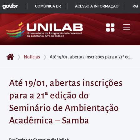
GOVBR
Pular
COMUNICA BR
ACESSO À INFORMAÇÃO
PAR
para
IR
o
PARA
início
O
do
CONTEÚDO
conteúdo
❯
Notícias
❯
Até 19/01, abertas inscrições para a 21ª edição do Seminário de Ambientação Acadêmica – Samba
principal
da
página
Até 19/01, abertas inscrições
Acessar
para a 21ª edição do
diretamente
o
Seminário de Ambientação
menu
Acadêmica – Samba
principal
Acessar