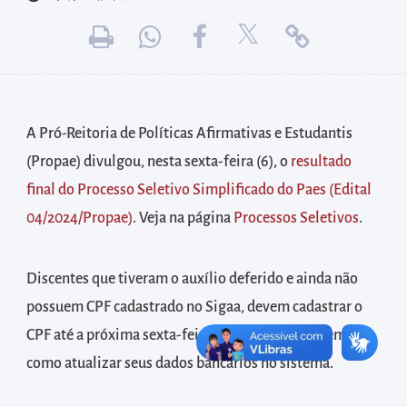
diretamente
à
área
para
realizar
buscas
A Pró-Reitoria de Políticas Afirmativas e Estudantis
internas
(Propae) divulgou, nesta sexta-feira (6), o
resultado
Acessar
final do Processo Seletivo Simplificado do Paes (Edital
diretamente
04/2024/Propae)
. Veja na página
Processos Seletivos
.
as
informações
Discentes que tiveram o auxílio deferido e ainda não
postas
possuem CPF cadastrado no Sigaa, devem cadastrar o
no
CPF até a próxima sexta-feira, 13 de setembro, bem
rodapé
como atualizar seus dados bancários no sistema.