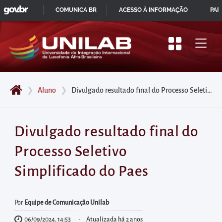
GOVBR
Pular
COMUNICA BR
ACESSO À INFORMAÇÃO
PAR
para
IR
o
PARA
início
O
do
CONTEÚDO
conteúdo
❯
Aluno
❯
Divulgado resultado final do Processo Seletivo Simplificado do Paes
principal
da
página
Divulgado resultado final do
Acessar
Processo Seletivo
diretamente
o
Simplificado do Paes
menu
principal
Por
Equipe de Comunicação Unilab
Acessar
06/09/2024, 14:53
Atualizada há 2 anos