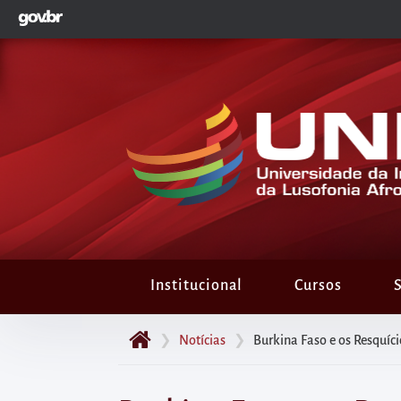
GOVBR
Pular
para
o
início
do
conteúdo
principal
da
página
Acessar
diretamente
Institucional
Cursos
S
o
menu
❯
Notícias
❯
Burkina Faso e os Resquíci
principal
Acessar