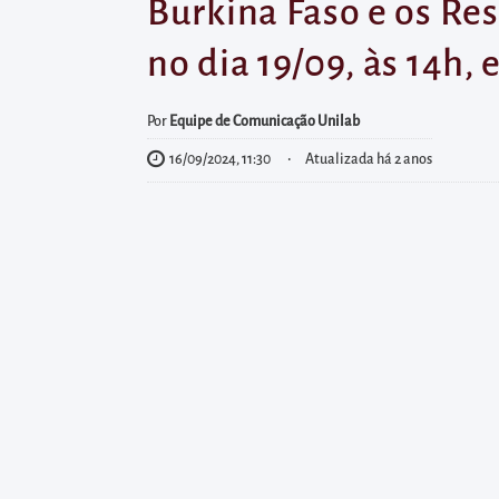
diretamente
Burkina Faso e os Re
à
no dia 19/09, às 14h, 
área
para
Por
Equipe de Comunicação Unilab
realizar
16/09/2024, 11:30
Atualizada há 2 anos
buscas
internas
Acessar
diretamente
as
informações
postas
no
rodapé