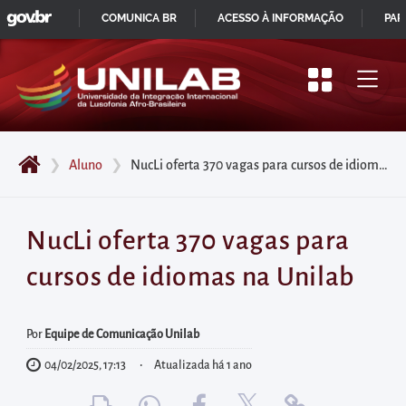
GOVBR
Pular
COMUNICA BR
ACESSO À INFORMAÇÃO
PAR
para
IR
o
PARA
início
O
do
CONTEÚDO
conteúdo
❯
Aluno
❯
NucLi oferta 370 vagas para cursos de idiomas na Unilab
principal
da
página
NucLi oferta 370 vagas para
Acessar
cursos de idiomas na Unilab
diretamente
o
menu
Por
Equipe de Comunicação Unilab
principal
04/02/2025, 17:13
Atualizada há 1 ano
Acessar