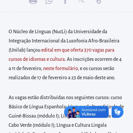
diretamente
à
área
para
O Núcleo de Línguas (NucLi) da Universidade da
realizar
Integração Internacional da Lusofonia Afro-Brasileira
buscas
(Unilab) lançou
edital em que oferta 370 vagas para
internas
cursos de idiomas e cultura
. As inscrições ocorrem de 4
Acessar
a 11 de fevereiro,
neste formulário
, e os cursos serão
diretamente
as
realizados de 17 de fevereiro a 23 de maio deste ano.
informações
postas
As vagas estão distribuídas nos seguintes cursos: curso
no
Básico de Língua Espanhola; Língua e Cultura Crioula de
rodapé
Guiné-Bissau (módulo I); Língua e Cultura Crioula de
Cabo Verde (módulo I); Língua e Cultura Lingala