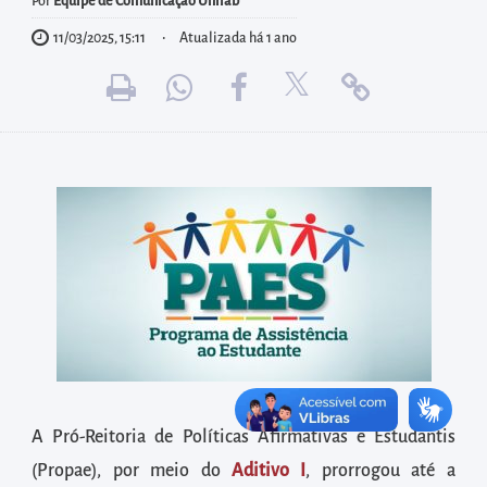
diretamente
Por
Equipe de Comunicação Unilab
à
11/03/2025, 15:11
Atualizada há 1 ano
área
para
realizar
buscas
internas
Acessar
diretamente
as
informações
postas
no
rodapé
A Pró-Reitoria de Políticas Afirmativas e Estudantis
(Propae), por meio do
Aditivo I
, prorrogou até a