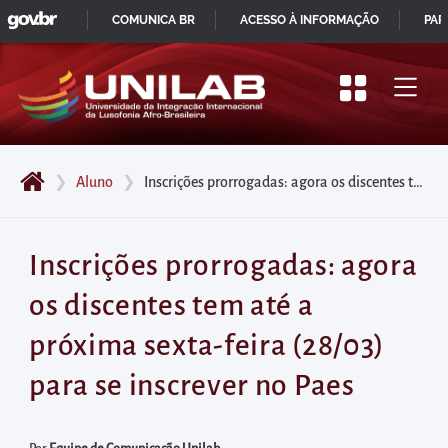
GOVBR
Pular
COMUNICA BR
ACESSO À INFORMAÇÃO
PAR
para
IR
o
PARA
início
O
do
CONTEÚDO
conteúdo
❯
Aluno
❯
Inscrições prorrogadas: agora os discentes tem até a próxima sexta-feira (28/03) para se inscrever no Paes
principal
da
página
Inscrições prorrogadas: agora
Acessar
os discentes tem até a
diretamente
o
próxima sexta-feira (28/03)
menu
para se inscrever no Paes
principal
Acessar