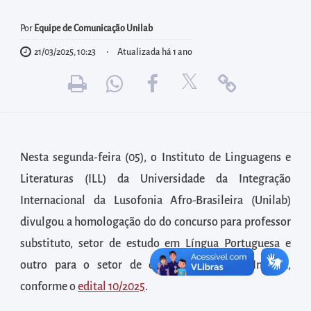
diretamente
à
Por
Equipe de Comunicação Unilab
área
21/03/2025, 10:23
Atualizada há 1 ano
para
realizar
buscas
internas
Acessar
Nesta segunda-feira (05), o Instituto de Linguagens e
diretamente
Literaturas (ILL) da Universidade da Integração
as
Internacional da Lusofonia Afro-Brasileira (Unilab)
informações
postas
divulgou a homologação do do concurso para professor
no
substituto, setor de estudo em Língua Portuguesa e
rodapé
outro para o setor de estudo em Língua Inglesa,
conforme o
edital 10/2025
.