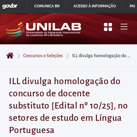
GOVBR
Pular
COMUNICA BR
ACESSO À INFORMAÇÃO
PAR
para
IR
o
PARA
início
O
do
CONTEÚDO
conteúdo
❯
Concursos e Seleções
❯
ILL divulga homologação do concurso de docente substituto [Edital nº 10/25], no setores de estudo em Língua Portuguesa
principal
da
página
ILL divulga homologação do
Acessar
concurso de docente
diretamente
o
substituto [Edital nº 10/25], no
menu
setores de estudo em Língua
principal
Acessar
Portuguesa