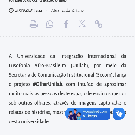
diretamente
Por
Equipe de Comunicação Unilab
à
24/03/2025, 12:22
Atualizada há 1 ano
área
para
realizar
buscas
internas
A Universidade da Integração Internacional da
Acessar
Lusofonia Afro-Brasileira (Unilab), por meio da
diretamente
Secretaria de Comunicação Institucional (Secom), lança
as
o projeto
#OlharUnilab
, com intuído de aproximar
informações
muito mais as pessoas deste espaço de ensino superior
postas
sob outros olhares, através de imagens capturadas e
no
relatos de histórias, mostrando um pouco do cotidiano
rodapé
desta universidade.