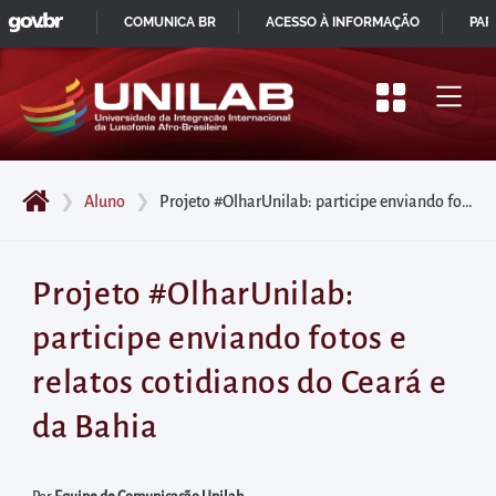
GOVBR
Pular
COMUNICA BR
ACESSO À INFORMAÇÃO
PAR
para
IR
o
PARA
início
O
do
CONTEÚDO
conteúdo
❯
Aluno
❯
Projeto #OlharUnilab: participe enviando fotos e relatos cotidianos do Ceará e da Bahia
principal
da
página
Projeto #OlharUnilab:
Acessar
participe enviando fotos e
diretamente
o
relatos cotidianos do Ceará e
menu
da Bahia
principal
Acessar