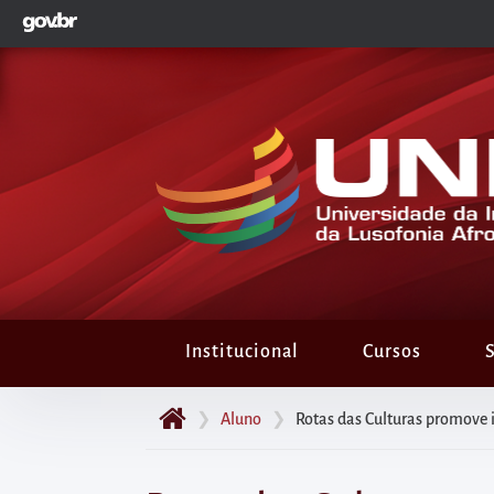
GOVBR
Pular
para
o
início
do
conteúdo
principal
da
página
Acessar
diretamente
Institucional
Cursos
S
o
menu
❯
Aluno
❯
Rotas das Culturas promove i
principal
Acessar