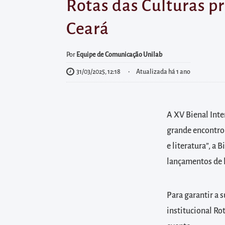
diretamente
Rotas das Culturas p
à
Ceará
área
para
Por
Equipe de Comunicação Unilab
realizar
31/03/2025, 12:18
Atualizada há 1 ano
buscas
internas
Acessar
A XV Bienal Inte
diretamente
grande encontro 
as
informações
e literatura”, a 
postas
lançamentos de l
no
rodapé
Para garantir a 
institucional Ro