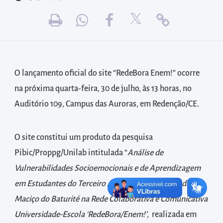
diretamente
à
área
para
realizar
buscas
O lançamento oficial do site “
RedeBora Enem!” ocorre
internas
na próxima quarta-feira, 30 de julho, às 13 horas, no
Acessar
Auditório 109, Campus das Auroras, em
Redenção/CE.
diretamente
as
O site constitui um produto da pesquisa
informações
Pibic/Proppg/Unilab intitulada “
Análise de
postas
Vulnerabilidades Socioemocionais e de Aprendizagem
no
em Estudantes do Terceiro Ano do Ensino Médio do
rodapé
Maciço do Baturité na Rede Colaborativa e Comunicativa
Universidade-Escola ‘RedeBora/Enem!’
, realizada em