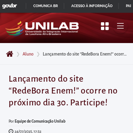
GOVBR
Pular
COMUNICA BR
ACESSO À INFORMAÇÃO
PAR
para
IR
o
PARA
início
O
do
CONTEÚDO
conteúdo
❯
Aluno
❯
Lançamento do site “RedeBora Enem!” ocorre no próximo dia 30. Participe!
principal
da
página
Lançamento do site
Acessar
“RedeBora Enem!” ocorre no
diretamente
o
próximo dia 30. Participe!
menu
principal
Por
Equipe de Comunicação Unilab
Acessar
24/07/2025, 17:32