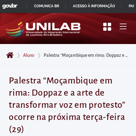
GOVBR
Pular
COMUNICA BR
ACESSO À INFORMAÇÃO
PAR
para
IR
o
PARA
início
O
do
CONTEÚDO
conteúdo
❯
Aluno
❯
Palestra “Moçambique em rima: Doppaz e a arte de transformar voz em protesto” ocorre na próxima terça-feira (29)
principal
da
página
Palestra “Moçambique em
Acessar
rima: Doppaz e a arte de
diretamente
o
transformar voz em protesto”
menu
ocorre na próxima terça-feira
principal
Acessar
(29)