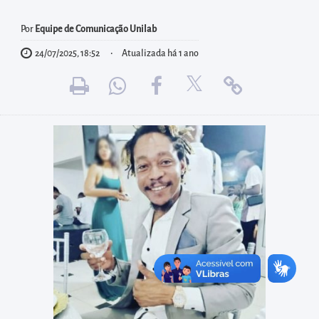
diretamente
à
Por
Equipe de Comunicação Unilab
área
24/07/2025, 18:52
Atualizada há 1 ano
para
realizar
buscas
internas
Acessar
diretamente
as
informações
postas
no
rodapé