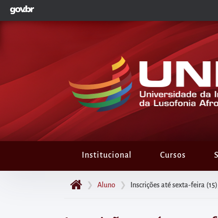
GOVBR
Pular
para
o
início
do
conteúdo
principal
da
página
Acessar
diretamente
Institucional
Cursos
S
o
menu
❯
Aluno
❯
Inscrições até sexta-feira (1
principal
Acessar