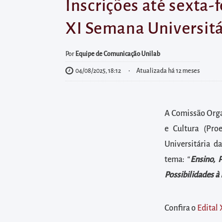
diretamente
Inscrições até sexta-
à
XI Semana Universitár
área
para
Por
Equipe de Comunicação Unilab
realizar
04/08/2025, 18:12
Atualizada há 12 meses
buscas
internas
Acessar
A Comissão Organ
diretamente
e Cultura (Pro
as
informações
Universitária d
postas
tema: “
Ensino, 
no
Possibilidades à
rodapé
Confira o
Edital 