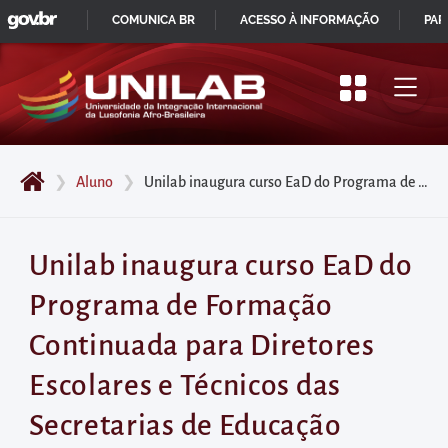
GOVBR
Pular
COMUNICA BR
ACESSO À INFORMAÇÃO
PAR
para
IR
o
PARA
início
O
do
CONTEÚDO
conteúdo
❯
Aluno
❯
Unilab inaugura curso EaD do Programa de Formação Continuada para Diretores Escolares e Técnicos das Secretarias de Educação
principal
da
página
Unilab inaugura curso EaD do
Acessar
Programa de Formação
diretamente
o
Continuada para Diretores
menu
Escolares e Técnicos das
principal
Acessar
Secretarias de Educação