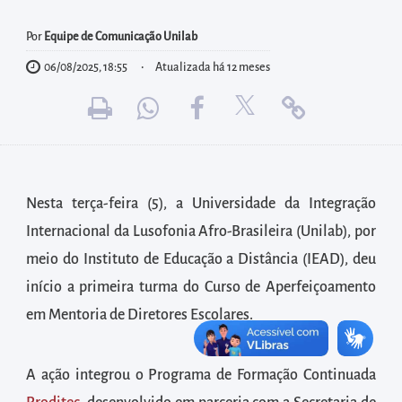
diretamente
à
Por
Equipe de Comunicação Unilab
área
06/08/2025, 18:55
Atualizada há 12 meses
para
realizar
buscas
internas
Acessar
Nesta terça-feira (5), a Universidade da Integração
diretamente
Internacional da Lusofonia Afro-Brasileira (Unilab), por
as
meio do Instituto de Educação a Distância (IEAD), deu
informações
postas
início a primeira turma do Curso de Aperfeiçoamento
no
em Mentoria de Diretores Escolares.
rodapé
A ação integrou o Programa de Formação Continuada