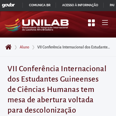
GOVBR
Pular
COMUNICA BR
ACESSO À INFORMAÇÃO
PAR
para
IR
o
PARA
início
O
do
CONTEÚDO
conteúdo
❯
Aluno
❯
VII Conferência Internacional dos Estudantes Guineenses de Ciências Humanas tem mesa de abertura voltada para descolonização
principal
da
página
VII Conferência Internacional
Acessar
dos Estudantes Guineenses
diretamente
o
de Ciências Humanas tem
menu
mesa de abertura voltada
principal
Acessar
para descolonização