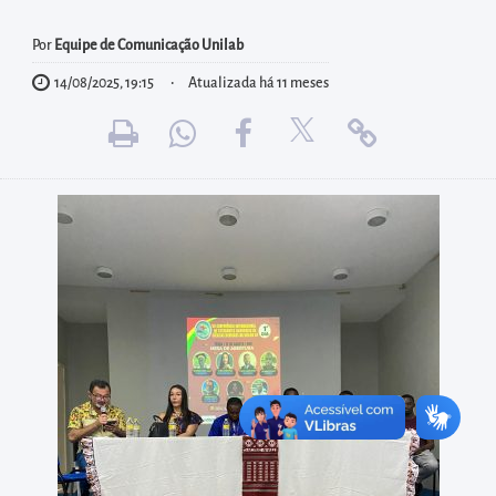
diretamente
à
Por
Equipe de Comunicação Unilab
área
14/08/2025, 19:15
Atualizada há 11 meses
para
realizar
buscas
internas
Acessar
diretamente
as
informações
postas
no
rodapé