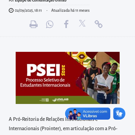
diretamente
Por
Equipe de Comunicação Unilab
à
02/09/2025, 18:11
Atualizada há 11 meses
área
para
realizar
buscas
internas
Acessar
diretamente
as
informações
postas
no
rodapé
A Pró-Reitoria de Relações Institucionais e
Internacionais (Prointer), em articulação com a Pró-