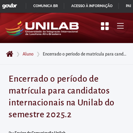
GOVBR
Pular
COMUNICA BR
ACESSO À INFORMAÇÃO
PAR
para
IR
o
PARA
início
O
do
CONTEÚDO
conteúdo
❯
Aluno
❯
Encerrado o período de matrícula para candidatos internacionais na Unilab do semestre 2025.2
principal
da
página
Encerrado o período de
Acessar
matrícula para candidatos
diretamente
o
internacionais na Unilab do
menu
semestre 2025.2
principal
Acessar