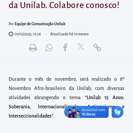
diretamente
da Unilab. Colabore conosco!
à
área
Por
Equipe de Comunicação Unilab
para
realizar
01/10/2025, 15:26
Atualizada há 10 meses
buscas
internas
Acessar
diretamente
as
Durante o mês de novembro, será realizado o 8º
informações
Novembro Afro-brasileiro da Unilab, com diversas
postas
atividades abrangendo o tema:
“Unilab 15 Anos:
no
Soberania, Internacionalização, Antirracismo e
rodapé
Interseccionalidades”.