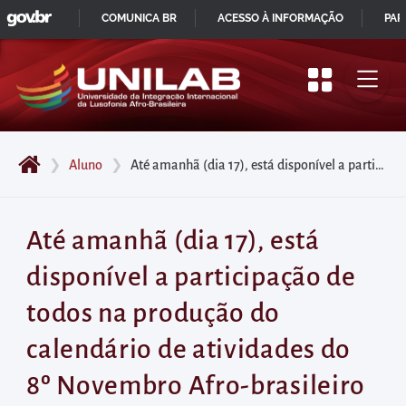
GOVBR
Pular
COMUNICA BR
ACESSO À INFORMAÇÃO
PAR
para
IR
o
PARA
início
O
do
CONTEÚDO
conteúdo
❯
Aluno
❯
Até amanhã (dia 17), está disponível a participação de todos na produção do calendário de atividades do 8º Novembro Afro-brasileiro da Unilab. Colabore conosco!
principal
da
página
Até amanhã (dia 17), está
Acessar
disponível a participação de
diretamente
o
todos na produção do
menu
calendário de atividades do
principal
Acessar
8º Novembro Afro-brasileiro