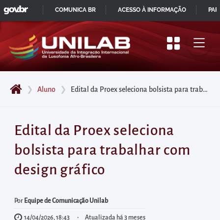
GOVBR
Pular
COMUNICA BR
ACESSO À INFORMAÇÃO
PAR
para
IR
o
PARA
início
O
do
CONTEÚDO
conteúdo
❯
Aluno
❯
Edital da Proex seleciona bolsista para trabalhar com design gráfico
principal
da
página
Edital da Proex seleciona
Acessar
bolsista para trabalhar com
diretamente
o
design gráfico
menu
principal
Por
Equipe de Comunicação Unilab
Acessar
14/04/2026, 18:43
Atualizada há 3 meses