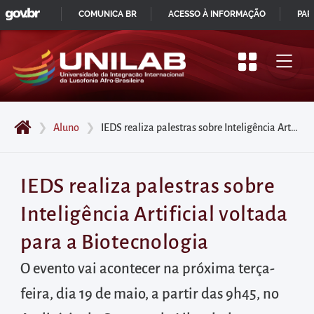
GOVBR
Pular
COMUNICA BR
ACESSO À INFORMAÇÃO
PAR
para
IR
o
PARA
início
O
do
CONTEÚDO
conteúdo
❯
Aluno
❯
IEDS realiza palestras sobre Inteligência Artificial voltada para a Biotecnologia
principal
da
página
IEDS realiza palestras sobre
Acessar
Inteligência Artificial voltada
diretamente
o
para a Biotecnologia
menu
O evento vai acontecer na próxima terça-
principal
feira, dia 19 de maio, a partir das 9h45, no
Acessar