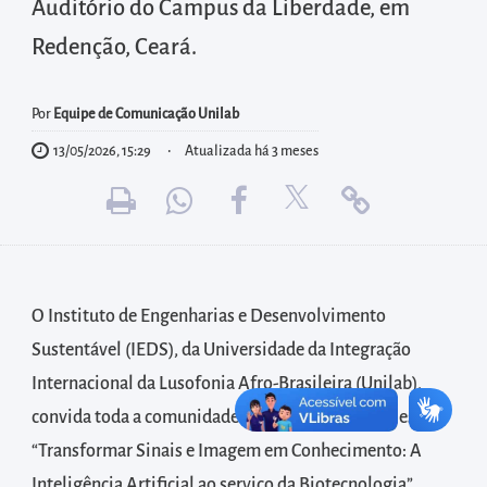
diretamente
Auditório do Campus da Liberdade, em
à
Redenção, Ceará.
área
para
Por
Equipe de Comunicação Unilab
realizar
13/05/2026, 15:29
Atualizada há 3 meses
buscas
internas
Acessar
diretamente
as
informações
O Instituto de Engenharias e Desenvolvimento
postas
Sustentável (IEDS), da Universidade da Integração
no
Internacional da Lusofonia Afro-Brasileira (Unilab),
rodapé
convida toda a comunidade acadêmica para a palestra
“Transformar Sinais e Imagem em Conhecimento: A
Inteligência Artificial ao serviço da Biotecnologia”.