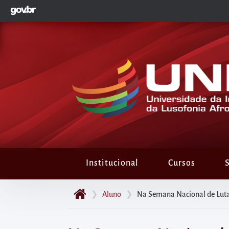
GOVBR
Pular
para
o
início
do
conteúdo
principal
da
página
Acessar
diretamente
Institucional
Cursos
S
o
menu
❯
Aluno
❯
Na Semana Nacional de Luta 
principal
Acessar