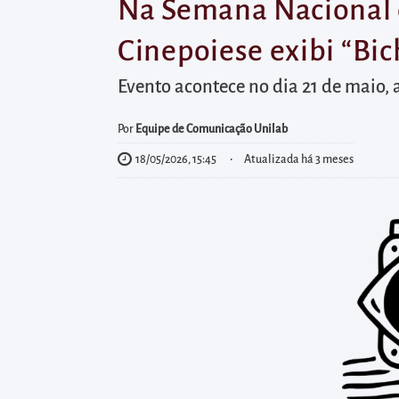
diretamente
Na Semana Nacional 
à
Cinepoiese exibi “Bi
área
para
Evento acontece no dia 21 de maio, 
realizar
buscas
Por
Equipe de Comunicação Unilab
internas
18/05/2026, 15:45
Atualizada há 3 meses
Acessar
diretamente
as
informações
postas
no
rodapé