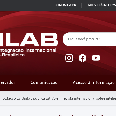
COMUNICA BR
ACESSO À INFOR
IR
PARA
O
CONTEÚDO
ervidor
Comunicação
Acesso à Informação
putação da Unilab publica artigo em revista internacional sobre inteligê