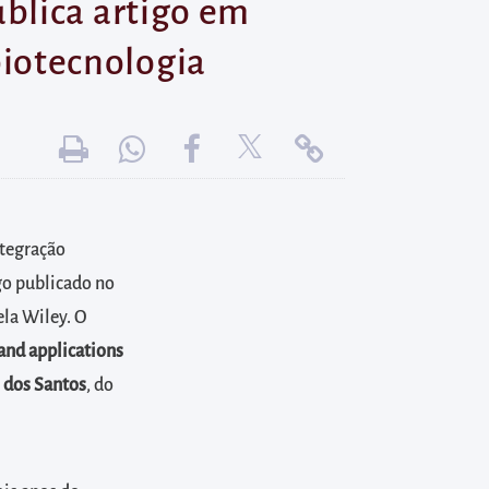
blica artigo em
 biotecnologia
ntegração
igo publicado no
ela Wiley. O
 and applications
 dos Santos
, do