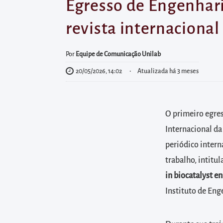
diretamente
Egresso de Engenhari
à
revista internacional 
área
para
Por
Equipe de Comunicação Unilab
realizar
20/05/2026, 14:02
Atualizada há 3 meses
buscas
internas
Acessar
O primeiro egre
diretamente
Internacional da
as
informações
periódico inter
postas
trabalho, intitu
no
in biocatalyst e
rodapé
Instituto de En