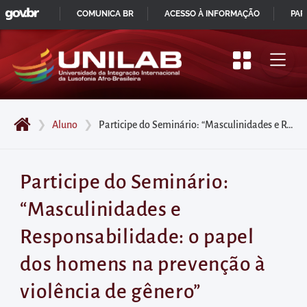
GOVBR
Pular
COMUNICA BR
ACESSO À INFORMAÇÃO
PAR
para
IR
o
PARA
início
O
do
CONTEÚDO
conteúdo
❯
Aluno
❯
Participe do Seminário: “Masculinidades e Responsabilidade: o papel dos homens na prevenção à violência de gênero”
principal
da
página
Participe do Seminário:
Acessar
“Masculinidades e
diretamente
o
Responsabilidade: o papel
menu
dos homens na prevenção à
principal
Acessar
violência de gênero”