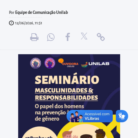
diretamente
à
Por
Equipe de Comunicação Unilab
área
12/06/2026, 11:51
para
realizar
buscas
internas
Acessar
diretamente
as
informações
postas
no
rodapé