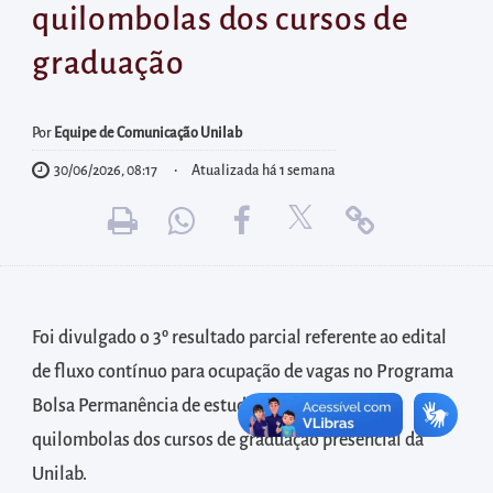
diretamente
quilombolas dos cursos de
à
graduação
área
para
realizar
Por
Equipe de Comunicação Unilab
buscas
30/06/2026, 08:17
Atualizada há 1 semana
internas
Acessar
diretamente
as
informações
Foi divulgado o 3º resultado parcial referente ao edital
postas
de fluxo contínuo para ocupação de vagas no Programa
no
Bolsa Permanência de estudantes indígenas e
rodapé
quilombolas dos cursos de graduação presencial da
Unilab.