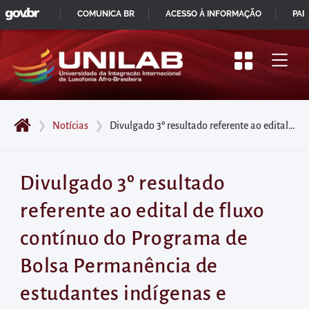
GOVBR
Pular
COMUNICA BR
ACESSO À INFORMAÇÃO
PAR
para
IR
o
PARA
início
O
do
CONTEÚDO
conteúdo
❯
Notícias
❯
Divulgado 3º resultado referente ao edital de fluxo contínuo do Programa de Bolsa Permanência de estudantes indígenas e quilombolas dos cursos de graduação
principal
da
página
Divulgado 3º resultado
Acessar
referente ao edital de fluxo
diretamente
o
contínuo do Programa de
menu
Bolsa Permanência de
principal
Acessar
estudantes indígenas e