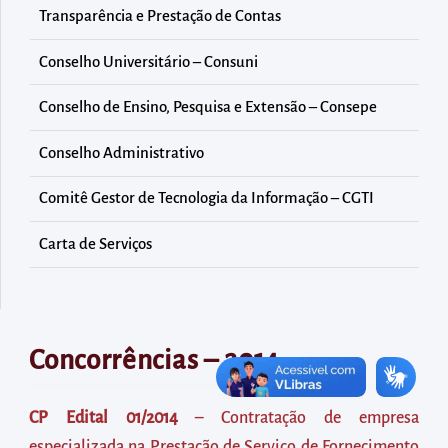
diretamente
Transparência e Prestação de Contas
à
área
Conselho Universitário – Consuni
para
Conselho de Ensino, Pesquisa e Extensão – Consepe
realizar
buscas
Conselho Administrativo
internas
Comitê Gestor de Tecnologia da Informação – CGTI
Acessar
diretamente
Carta de Serviços
as
informações
postas
no
Concorrências – 2014
rodapé
CP Edital 01/2014
– Contratação de empresa
especializada na Prestação de Serviço de Fornecimento