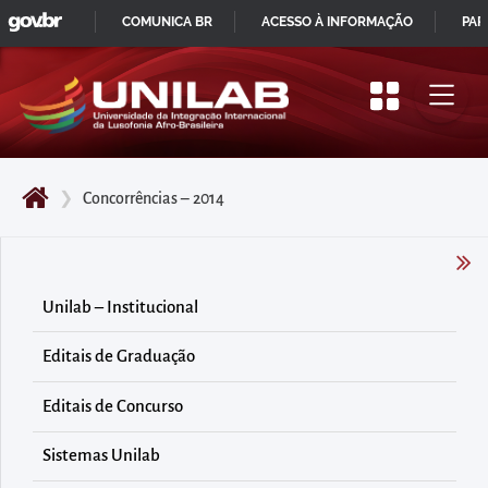
GOVBR
Pular
COMUNICA BR
ACESSO À INFORMAÇÃO
PAR
para
IR
o
PARA
início
O
do
CONTEÚDO
conteúdo
❯
Concorrências – 2014
principal
da
página
Acessar
Unilab – Institucional
diretamente
Editais de Graduação
o
menu
Editais de Concurso
principal
Acessar
Sistemas Unilab