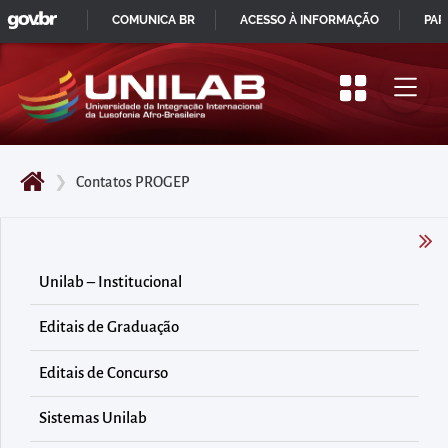
GOVBR
Pular
COMUNICA BR
ACESSO À INFORMAÇÃO
PAR
para
IR
o
PARA
início
O
do
CONTEÚDO
conteúdo
❯
Contatos PROGEP
principal
da
página
Acessar
Unilab – Institucional
diretamente
Editais de Graduação
o
menu
Editais de Concurso
principal
Acessar
Sistemas Unilab