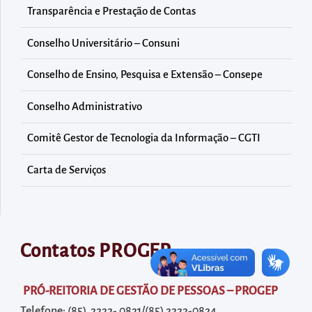
diretamente
Transparência e Prestação de Contas
à
área
Conselho Universitário – Consuni
para
Conselho de Ensino, Pesquisa e Extensão – Consepe
realizar
buscas
Conselho Administrativo
internas
Comitê Gestor de Tecnologia da Informação – CGTI
Acessar
diretamente
Carta de Serviços
as
informações
postas
no
Contatos PROGEP
rodapé
PRÓ-REITORIA DE GESTÃO DE PESSOAS – PROGEP
Telefone: (85) 2222- 0821/(85) 2222-0824