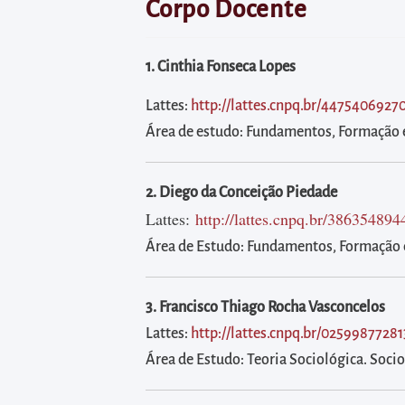
diretamente
Corpo Docente
à
área
1. Cinthia Fonseca Lopes
para
realizar
Lattes:
http://lattes.cnpq.br/447540692
buscas
Área de estudo: Fundamentos, Formação e
internas
Acessar
2. Diego da Conceição Piedade
diretamente
Lattes:
http://lattes.cnpq.br/38635489
as
Área de Estudo: Fundamentos, Formação e
informações
postas
3. Francisco Thiago Rocha Vasconcelos
no
Lattes:
http://lattes.cnpq.br/0259987728
rodapé
Área de Estudo: Teoria Sociológica. Socio