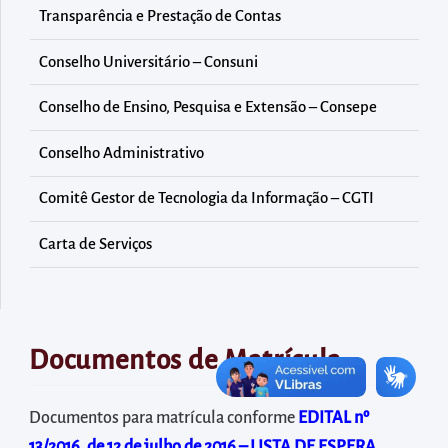
diretamente
Transparência e Prestação de Contas
à
área
Conselho Universitário – Consuni
para
Conselho de Ensino, Pesquisa e Extensão – Consepe
realizar
buscas
Conselho Administrativo
internas
Comitê Gestor de Tecnologia da Informação – CGTI
Acessar
diretamente
Carta de Serviços
as
informações
postas
no
Documentos de Matrícula
rodapé
Documentos para matrícula conforme
EDITAL nº
13/2016, de 12 de julho de 2016 –
LISTA DE ESPERA