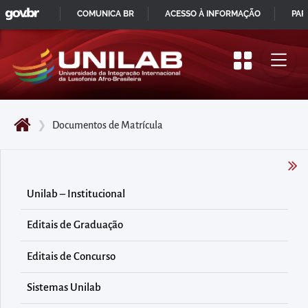
GOVBR
Pular
COMUNICA BR
ACESSO À INFORMAÇÃO
PAR
para
IR
o
PARA
início
O
do
CONTEÚDO
conteúdo
❯
Documentos de Matrícula
principal
da
página
Acessar
Unilab – Institucional
diretamente
Editais de Graduação
o
menu
Editais de Concurso
principal
Acessar
Sistemas Unilab