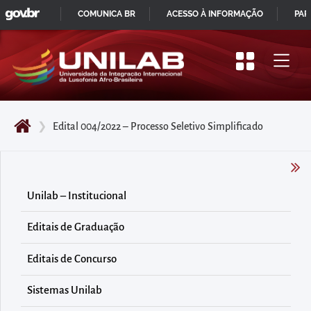
GOVBR
Pular
COMUNICA BR
ACESSO À INFORMAÇÃO
PAR
para
IR
o
PARA
início
O
do
CONTEÚDO
conteúdo
❯
Edital 004/2022 – Processo Seletivo Simplificado
principal
da
página
Acessar
Unilab – Institucional
diretamente
Editais de Graduação
o
menu
Editais de Concurso
principal
Acessar
Sistemas Unilab