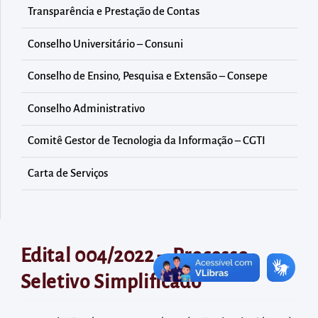
diretamente
Transparência e Prestação de Contas
à
área
Conselho Universitário – Consuni
para
Conselho de Ensino, Pesquisa e Extensão – Consepe
realizar
buscas
Conselho Administrativo
internas
Comitê Gestor de Tecnologia da Informação – CGTI
Acessar
diretamente
Carta de Serviços
as
informações
postas
no
Edital 004/2022 – Processo
rodapé
Seletivo Simplificado