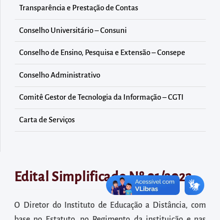
diretamente
Transparência e Prestação de Contas
à
área
Conselho Universitário – Consuni
para
Conselho de Ensino, Pesquisa e Extensão – Consepe
realizar
buscas
Conselho Administrativo
internas
Comitê Gestor de Tecnologia da Informação – CGTI
Acessar
diretamente
Carta de Serviços
as
informações
postas
no
Edital Simplificado Nº 01/2022
rodapé
O Diretor do Instituto de Educação a Distância, com
base no Estatuto, no Regimento da instituição e nas