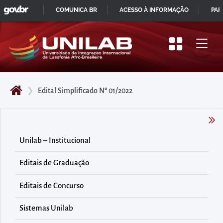
GOVBR
Pular
COMUNICA BR
ACESSO À INFORMAÇÃO
PAR
para
IR
o
PARA
início
O
do
CONTEÚDO
conteúdo
❯
Edital Simplificado Nº 01/2022
principal
da
página
Acessar
Unilab – Institucional
diretamente
Editais de Graduação
o
menu
Editais de Concurso
principal
Acessar
Sistemas Unilab