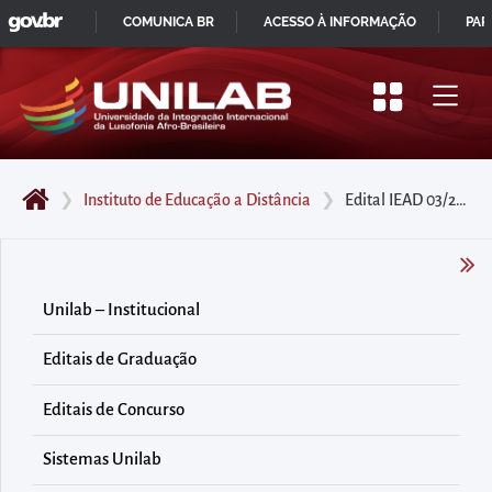
GOVBR
Pular
COMUNICA BR
ACESSO À INFORMAÇÃO
PAR
para
IR
o
PARA
início
O
do
CONTEÚDO
conteúdo
❯
Instituto de Educação a Distância
❯
Edital IEAD 03/2017
principal
da
página
Acessar
Unilab – Institucional
diretamente
Editais de Graduação
o
menu
Editais de Concurso
principal
Acessar
Sistemas Unilab