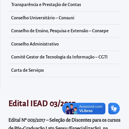
diretamente
Transparência e Prestação de Contas
à
área
Conselho Universitário – Consuni
para
Conselho de Ensino, Pesquisa e Extensão – Consepe
realizar
buscas
Conselho Administrativo
internas
Comitê Gestor de Tecnologia da Informação – CGTI
Acessar
diretamente
Carta de Serviços
as
informações
postas
no
Edital IEAD 03/2017
rodapé
Edital Nº 003/2017 – Seleção de Discentes para os cursos
de Pós-Graduação Lato Sensu (Especialização), na