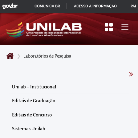
GOVBR
Pular
COMUNICA BR
ACESSO À INFORMAÇÃO
PAR
para
IR
o
PARA
início
O
do
CONTEÚDO
conteúdo
❯
Laboratórios de Pesquisa
principal
da
página
Acessar
Unilab – Institucional
diretamente
Editais de Graduação
o
menu
Editais de Concurso
principal
Acessar
Sistemas Unilab