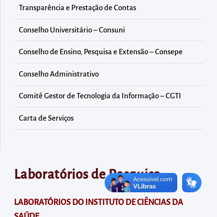
diretamente
Transparência e Prestação de Contas
à
área
Conselho Universitário – Consuni
para
Conselho de Ensino, Pesquisa e Extensão – Consepe
realizar
buscas
Conselho Administrativo
internas
Comitê Gestor de Tecnologia da Informação – CGTI
Acessar
diretamente
Carta de Serviços
as
informações
postas
no
Laboratórios de Pesquisa
rodapé
LABORATÓRIOS DO INSTITUTO DE CIÊNCIAS DA
SAÚDE