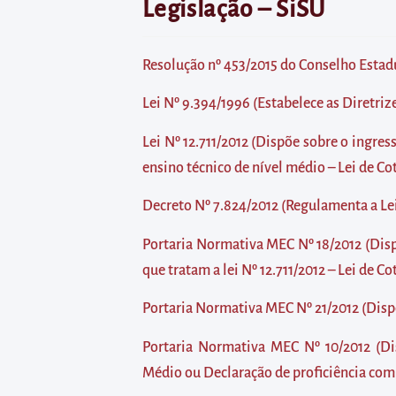
diretamente
Legislação – SiSU
à
área
Resolução nº 453/2015 do Conselho Estad
para
realizar
Lei Nº 9.394/1996 (Estabelece as Diretri
buscas
Lei Nº 12.711/2012 (Dispõe sobre o ingres
internas
ensino técnico de nível médio – Lei de Cot
Acessar
diretamente
Decreto Nº 7.824/2012 (Regulamenta a Lei 
as
Portaria Normativa MEC Nº 18/2012 (Dis
informações
que tratam a lei Nº 12.711/2012 – Lei de Co
postas
no
Portaria Normativa MEC Nº 21/2012 (Disp
rodapé
Portaria Normativa MEC Nº 10/2012 (Dis
Médio ou Declaração de proficiência co