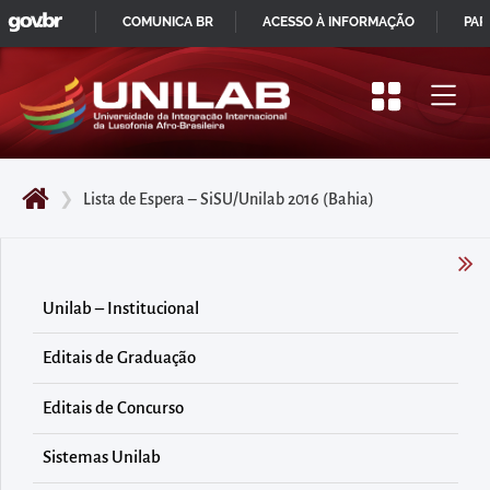
GOVBR
Pular
COMUNICA BR
ACESSO À INFORMAÇÃO
PAR
para
IR
o
PARA
início
O
do
CONTEÚDO
conteúdo
❯
Lista de Espera – SiSU/Unilab 2016 (Bahia)
principal
da
página
Acessar
Unilab – Institucional
diretamente
Editais de Graduação
o
menu
Editais de Concurso
principal
Acessar
Sistemas Unilab