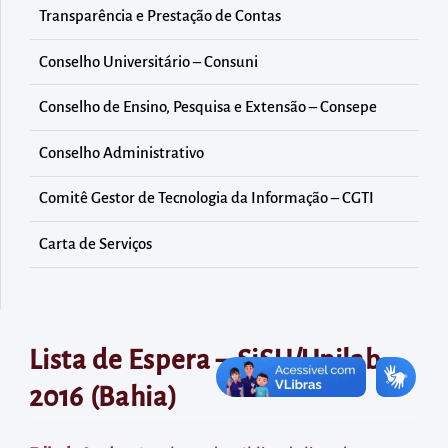
diretamente
Transparência e Prestação de Contas
à
área
Conselho Universitário – Consuni
para
Conselho de Ensino, Pesquisa e Extensão – Consepe
realizar
buscas
Conselho Administrativo
internas
Comitê Gestor de Tecnologia da Informação – CGTI
Acessar
diretamente
Carta de Serviços
as
informações
postas
no
Lista de Espera – SiSU/Unilab
rodapé
2016 (Bahia)