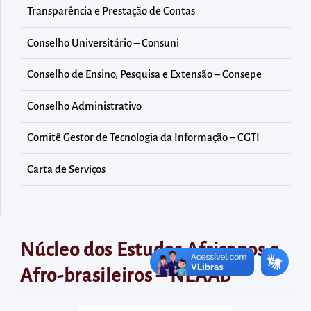
diretamente
Transparência e Prestação de Contas
à
área
Conselho Universitário – Consuni
para
Conselho de Ensino, Pesquisa e Extensão – Consepe
realizar
buscas
Conselho Administrativo
internas
Comitê Gestor de Tecnologia da Informação – CGTI
Acessar
diretamente
Carta de Serviços
as
informações
postas
no
Núcleo dos Estudos Africanos e
rodapé
Afro-brasileiros – NEAAB