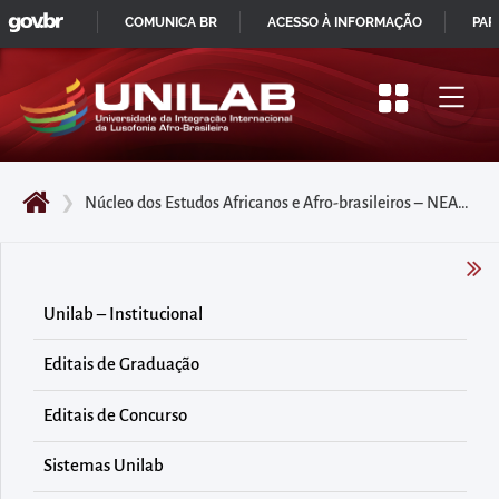
GOVBR
Pular
COMUNICA BR
ACESSO À INFORMAÇÃO
PAR
para
IR
o
PARA
início
O
do
CONTEÚDO
conteúdo
❯
Núcleo dos Estudos Africanos e Afro-brasileiros – NEAAB
principal
da
página
Acessar
Unilab – Institucional
diretamente
Editais de Graduação
o
menu
Editais de Concurso
principal
Acessar
Sistemas Unilab