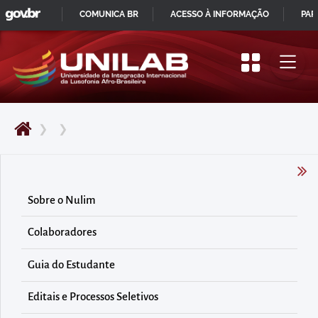
GOVBR
Pular
COMUNICA BR
ACESSO À INFORMAÇÃO
PAR
para
IR
o
PARA
início
O
do
CONTEÚDO
conteúdo
❯
❯
principal
da
página
Acessar
Sobre o Nulim
diretamente
Colaboradores
o
menu
Guia do Estudante
principal
Acessar
Editais e Processos Seletivos