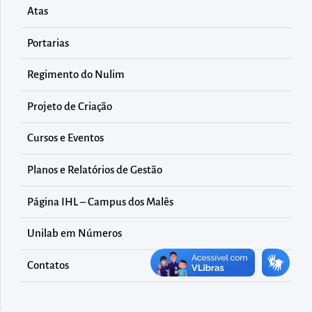
diretamente
Atas
à
área
Portarias
para
Regimento do Nulim
realizar
buscas
Projeto de Criação
internas
Cursos e Eventos
Acessar
diretamente
Planos e Relatórios de Gestão
as
informações
Página IHL – Campus dos Malês
postas
Unilab em Números
no
rodapé
Contatos