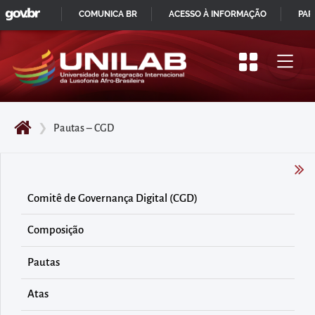
GOVBR
Pular
COMUNICA BR
ACESSO À INFORMAÇÃO
PAR
para
IR
o
PARA
início
O
do
CONTEÚDO
conteúdo
❯
Pautas – CGD
principal
da
página
Acessar
Comitê de Governança Digital (CGD)
diretamente
Composição
o
menu
Pautas
principal
Acessar
Atas