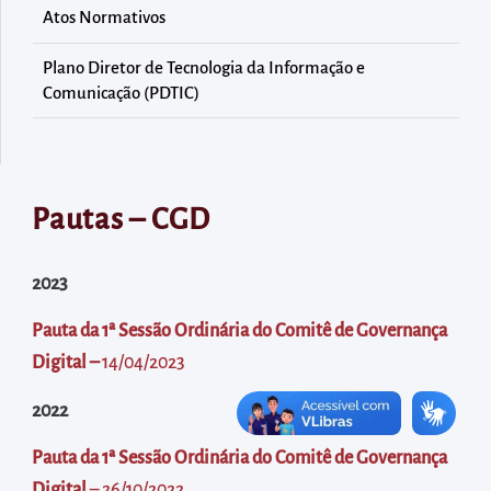
diretamente
Atos Normativos
à
área
Plano Diretor de Tecnologia da Informação e
Comunicação (PDTIC)
para
realizar
buscas
internas
Pautas – CGD
Acessar
diretamente
2023
as
informações
Pauta da 1ª Sessão Ordinária do Comitê de Governança
postas
Digital –
14/04/2023
no
2022
rodapé
Pauta da 1ª Sessão Ordinária do Comitê de Governança
Digital
– 26/10/2022