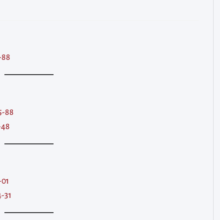
-88
5-88
-48
-01
4-31