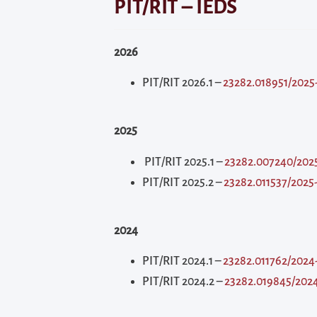
diretamente
PIT/RIT – IEDS
à
área
2026
para
realizar
PIT/RIT 2026.1 –
23282.018951/2025
buscas
internas
2025
Acessar
PIT/RIT 2025.1 –
23282.007240/202
diretamente
PIT/RIT 2025.2 –
23282.011537/2025
as
informações
postas
2024
no
PIT/RIT 2024.1 –
23282.011762/2024
rodapé
PIT/RIT 2024.2 –
23282.019845/202