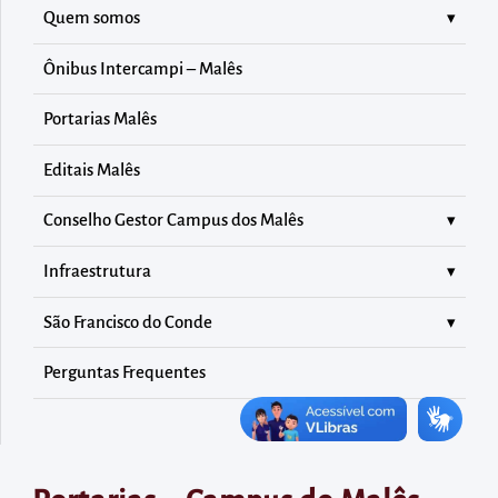
diretamente
Quem somos
à
área
Ônibus Intercampi – Malês
para
Portarias Malês
realizar
buscas
Editais Malês
internas
Conselho Gestor Campus dos Malês
Acessar
diretamente
Infraestrutura
as
informações
São Francisco do Conde
postas
Perguntas Frequentes
no
rodapé