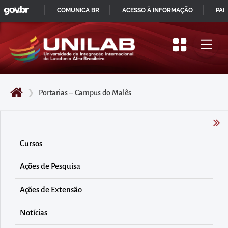
GOVBR
Pular
COMUNICA BR
ACESSO À INFORMAÇÃO
PAR
para
IR
o
PARA
início
O
do
CONTEÚDO
conteúdo
❯
Portarias – Campus do Malês
principal
da
página
Acessar
Cursos
diretamente
Ações de Pesquisa
o
menu
Ações de Extensão
principal
Acessar
Notícias