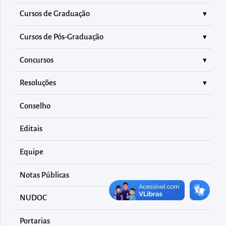
diretamente
Cursos de Graduação
à
área
Cursos de Pós-Graduação
para
realizar
Concursos
buscas
Resoluções
internas
Acessar
Conselho
diretamente
Editais
as
informações
Equipe
postas
Notas Públicas
no
rodapé
NUDOC
Portarias