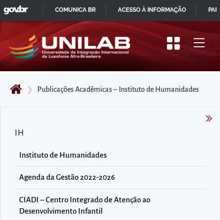
GOVBR
Pular
COMUNICA BR
ACESSO À INFORMAÇÃO
PAR
para
IR
o
PARA
início
O
do
CONTEÚDO
conteúdo
❯
Publicações Acadêmicas – Instituto de Humanidades
principal
da
página
IH
Acessar
diretamente
Instituto de Humanidades
o
menu
Agenda da Gestão 2022-2026
principal
CIADI – Centro Integrado de Atenção ao
Acessar
Desenvolvimento Infantil