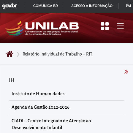
GOVBR
Pular
COMUNICA BR
ACESSO À INFORMAÇÃO
PAR
para
IR
o
PARA
início
O
do
CONTEÚDO
conteúdo
❯
Relatório Individual de Trabalho – RIT
principal
da
página
IH
Acessar
diretamente
Instituto de Humanidades
o
menu
Agenda da Gestão 2022-2026
principal
CIADI – Centro Integrado de Atenção ao
Acessar
Desenvolvimento Infantil