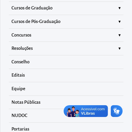
diretamente
Cursos de Graduação
à
área
Cursos de Pós-Graduação
para
realizar
Concursos
buscas
Resoluções
internas
Acessar
Conselho
diretamente
Editais
as
informações
Equipe
postas
Notas Públicas
no
rodapé
NUDOC
Portarias