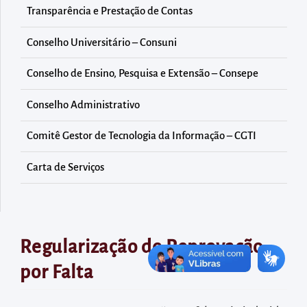
diretamente
Transparência e Prestação de Contas
à
área
Conselho Universitário – Consuni
para
Conselho de Ensino, Pesquisa e Extensão – Consepe
realizar
buscas
Conselho Administrativo
internas
Comitê Gestor de Tecnologia da Informação – CGTI
Acessar
diretamente
Carta de Serviços
as
informações
postas
no
Regularização de Reprovação
rodapé
por Falta