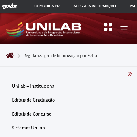
GOVBR
Pular
COMUNICA BR
ACESSO À INFORMAÇÃO
PAR
para
IR
o
PARA
início
O
do
CONTEÚDO
conteúdo
❯
Regularização de Reprovação por Falta
principal
da
página
Acessar
Unilab – Institucional
diretamente
Editais de Graduação
o
menu
Editais de Concurso
principal
Acessar
Sistemas Unilab