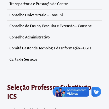
diretamente
Transparência e Prestação de Contas
à
área
Conselho Universitário – Consuni
para
Conselho de Ensino, Pesquisa e Extensão – Consepe
realizar
buscas
Conselho Administrativo
internas
Comitê Gestor de Tecnologia da Informação – CGTI
Acessar
diretamente
Carta de Serviços
as
informações
postas
no
Seleção Professor Substituto –
rodapé
ICS