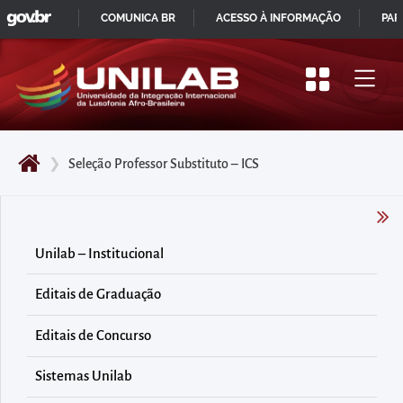
GOVBR
Pular
COMUNICA BR
ACESSO À INFORMAÇÃO
PAR
para
IR
o
PARA
início
O
do
CONTEÚDO
conteúdo
❯
Seleção Professor Substituto – ICS
principal
da
página
Acessar
Unilab – Institucional
diretamente
Editais de Graduação
o
menu
Editais de Concurso
principal
Acessar
Sistemas Unilab