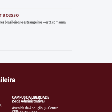
r acesso
res brasileiros e estrangeiros – está com uma
ileira
CAMPUS DA LIBERDADE
(Sede Administrativa)
A
Avenida da Abolição, 3 – Centro
CEP.: 62.790-000