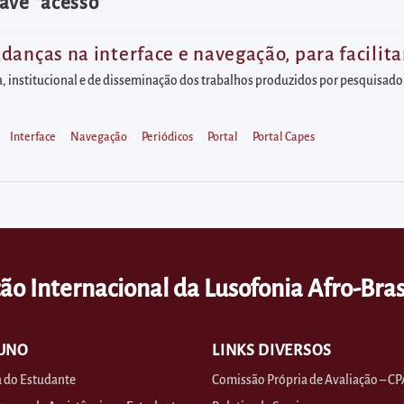
ave "acesso"
anças na interface e navegação, para facilita
a, institucional e de disseminação dos trabalhos produzidos por pesquisado
Interface
Navegação
Periódicos
Portal
Portal Capes
ão Internacional da Lusofonia Afro-Bras
UNO
LINKS DIVERSOS
 do Estudante
Comissão Própria de Avaliação – CP