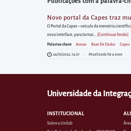
diretamente
Publicações com a palavra-ch
à
área
Novo portal da Capes traz mud
para
O Portal da Capes – veículo da memória científic
realizar
nova interface, para tornar...
[Continuar lendo
]
buscas
Palavras-chave
Acesso
Base De Dados
Capes
internas
24/05/2022, 14:37
Atualizada há 4 anos
Acessar
diretamente
as
informações
Universidade da Integraç
postas
no
rodapé
INSTITUCIONAL
AL
Sobre a Unilab
Área