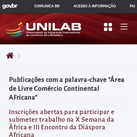
GOVBR
Pular
COMUNICA BR
ACESSO À INFORMAÇÃO
PAR
para
IR
o
PARA
início
O
do
CONTEÚDO
conteúdo
❯
principal
da
página
Publicações com a palavra-chave "Área
Acessar
de Livre Comércio Continental
diretamente
AFricana"
o
menu
Inscrições abertas para participar e
submeter trabalho na X Semana da
principal
África e III Encontro da Diáspora
Acessar
Africana