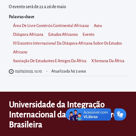
diretamente
O evento será de 22 a 26 de maio
à
área
Palavras-chave
para
Área De Livre Comércio Continental AFricana
Asea
realizar
Diáspora Africana
Estudos Africanos
Evento
buscas
III Encontro Internacional Da Diáspora Africana Sobre Os Estudos
internas
Africano
Acessar
Ssociação De Estudantes E Amigos Da África
X Semana Da África
diretamente
02/05/2023, 12:15
Atualizada há 3 anos
as
informações
postas
Universidade da Integração
no
Internacional da Lusofonia Afro-
rodapé
Brasileira