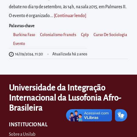
diretamente
debate no dia 19 de setembro, às 14h, na sala 2015, em Palmares II.
à
O evento é organizado...
[Continuar lendo
]
área
para
Palavras-chave
realizar
Burkina Faso
Colonialismo Francês
Cplp
Curso De Sociologia
buscas
Evento
internas
16/09/2024, 11:30
Atualizada há 2 anos
Acessar
diretamente
as
Universidade da Integração
informações
Internacional da Lusofonia Afro-
postas
Brasileira
no
rodapé
INSTITUCIONAL
Sobre a Unilab