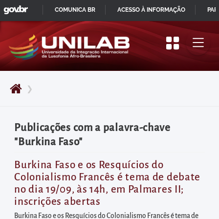
GOVBR
Pular
COMUNICA BR
ACESSO À INFORMAÇÃO
PAR
para
IR
o
PARA
início
O
do
CONTEÚDO
conteúdo
❯
principal
da
página
Publicações com a palavra-chave
Acessar
"Burkina Faso"
diretamente
o
Burkina Faso e os Resquícios do
Colonialismo Francês é tema de debate
menu
no dia 19/09, às 14h, em Palmares II;
principal
inscrições abertas
Acessar
Burkina Faso e os Resquícios do Colonialismo Francês é tema de